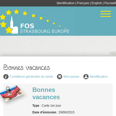
Identification
|
Français
|
English
| Pусский
Bonnes vacances
Conditions générales de vente
Mon panier
Identification
Bonnes
vacances
Type
: Carte 1er jour
Date d'émission
: 29/06/2015