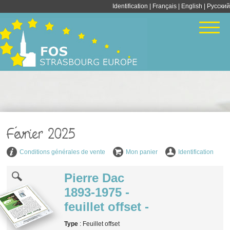
Identification
|
Français
|
English
| Pусский
Février 2025
Conditions générales de vente
Mon panier
Identification
Pierre Dac
1893-1975 -
feuillet offset -
Type
: Feuillet offset