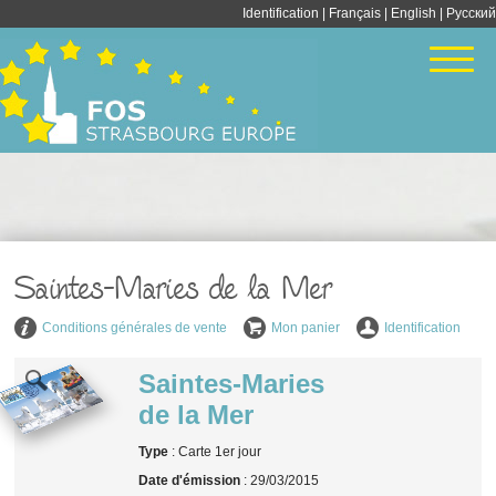
Identification
|
Français
|
English
| Pусский
Saintes-Maries de la Mer
Conditions générales de vente
Mon panier
Identification
Saintes-Maries
de la Mer
Type
: Carte 1er jour
Date d'émission
: 29/03/2015