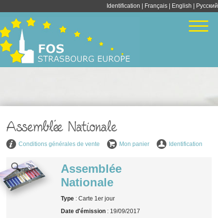
Identification
|
Français
|
English
| Pусский
Assemblée Nationale
Conditions générales de vente
Mon panier
Identification
Assemblée
Nationale
Type
: Carte 1er jour
Date d'émission
: 19/09/2017