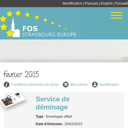
Identification
|
Français
|
English
| Pусский
février 2015
Conditions générales de vente
Mon panier
Identification
Service de
déminage
Type
: Enveloppe offset
Date d'émission
: 20/02/2015