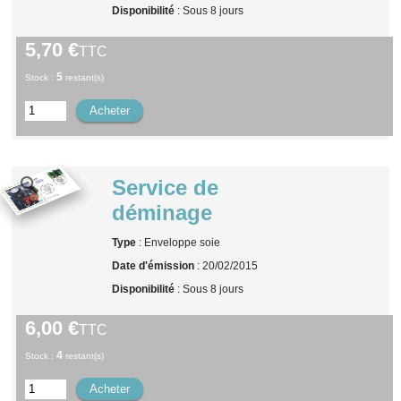
Disponibilité
: Sous 8 jours
5,70 €
TTC
5
Stock :
restant(s)
Service de
déminage
Type
: Enveloppe soie
Date d'émission
: 20/02/2015
Disponibilité
: Sous 8 jours
6,00 €
TTC
4
Stock :
restant(s)