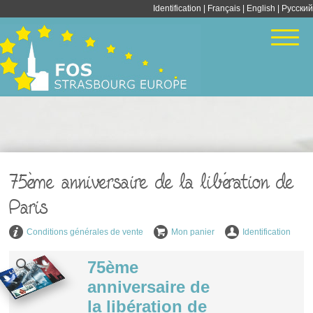
Identification
|
Français
|
English
| Pусский
75ème anniversaire de la libération de
Paris
Conditions générales de vente
Mon panier
Identification
75ème
anniversaire de
la libération de