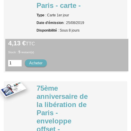
Paris - carte -
Type
: Carte 1er jour
Date d'émission
: 25/08/2019
Disponibilité
: Sous 8 jours
4,13 €
TTC
5
Stock :
restant(s)
75ème
anniversaire de
la libération de
Paris -
enveloppe
offset -