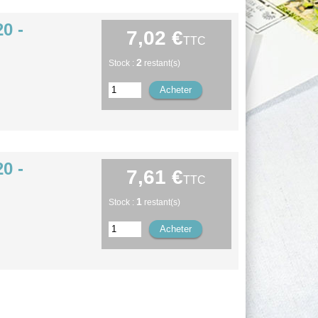
0 -
7,02 €
TTC
2
Stock :
restant(s)
0 -
7,61 €
TTC
1
Stock :
restant(s)