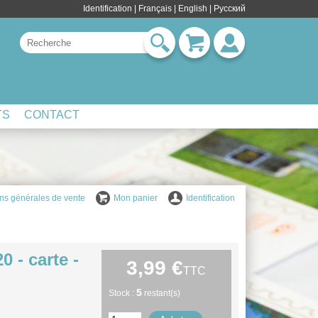
Identification
|
Français
|
English
| Pусский
TS
CONTACT
ns générales de vente
Mon panier
Identification
 - carte -
3,99 €
TTC
5
Stock :
restant(s)