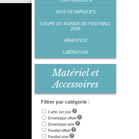
TOMI UNGERER
JEUX OLYMPIQUES
COUPE DU MONDE DE FOOTBALL
2018
ARMISTICE
LIBÉRATION
Matériel et
Accessoires
Filtrer par catégorie :
Carte 1er jour
Enveloppe offset
Enveloppe soie
Feuillet offset
Feuillet soie