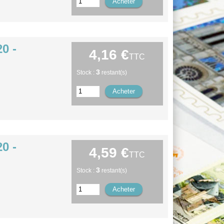
0 -
4,16 €
TTC
3
Stock :
restant(s)
0 -
4,59 €
TTC
3
Stock :
restant(s)