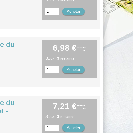
5
Stock :
restant(s)
ée du
6,98 €
TTC
3
Stock :
restant(s)
ée du
7,21 €
TTC
t -
3
Stock :
restant(s)