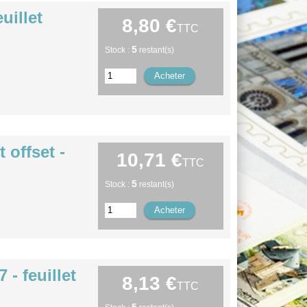
uillet
8,80 €
TTC
5
Stock :
restant(s)
 offset -
10,71 €
TTC
5
Stock :
restant(s)
- feuillet
8,13 €
TTC