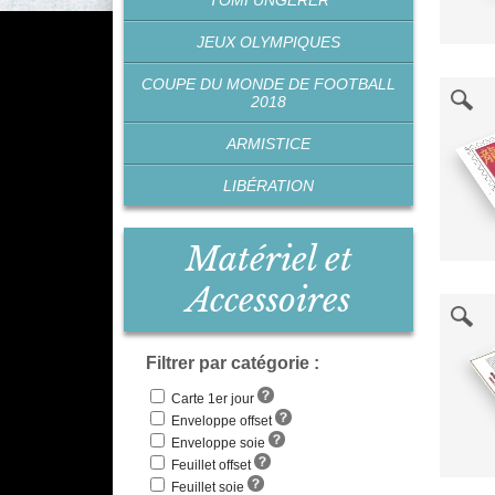
TOMI UNGERER
JEUX OLYMPIQUES
COUPE DU MONDE DE FOOTBALL
2018
ARMISTICE
LIBÉRATION
Matériel et
Accessoires
Filtrer par catégorie :
Carte 1er jour
Enveloppe offset
Enveloppe soie
Feuillet offset
Feuillet soie