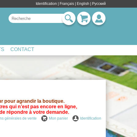
Identification
|
Français
|
English
| Pусский
TS
CONTACT
ur pour agrandir la boutique.
res qui n’est pas encore en ligne,
s de répondre à votre demande.
ns générales de vente
Mon panier
Identification