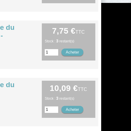
ée du
7,75 €
TTC
-
3
Stock :
restant(s)
ée du
10,09 €
TTC
3
Stock :
restant(s)