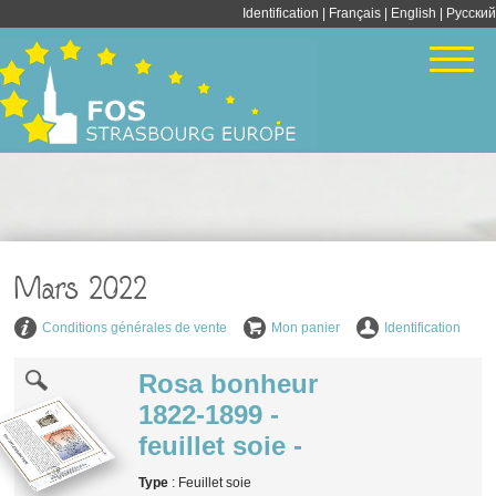
Identification
|
Français
|
English
| Pусский
Mars 2022
Conditions générales de vente
Mon panier
Identification
Rosa bonheur
1822-1899 -
feuillet soie -
Type
: Feuillet soie