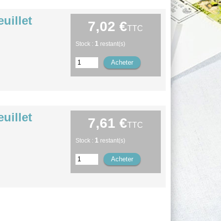
uillet
7,02 €
TTC
1
Stock :
restant(s)
uillet
7,61 €
TTC
1
Stock :
restant(s)