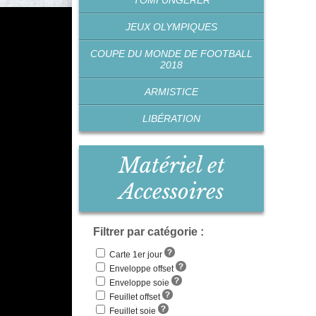
TOMI UNGERER
JEUX OLYMPIQUES
COUPE DU MONDE DE FOOTBALL
2018
ARMISTICE
LIBÉRATION
Matériel et
Accessoires
Filtrer par catégorie :
Carte 1er jour
Enveloppe offset
Enveloppe soie
Feuillet offset
Feuillet soie