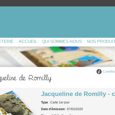
ETERIE
ACCUEIL
QUI SOMMES-NOUS
NOS PRODUI
Conditio
ueline de Romilly
Jacqueline de Romilly - c
Type
: Carte 1er jour
Date d'émission
: 07/02/2020