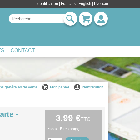
Identification
|
Français
|
English
| Pусский
TS
CONTACT
ns générales de vente
Mon panier
Identification
arte -
3,99 €
TTC
5
Stock :
restant(s)