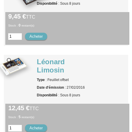
Disponibilité
: Sous 8 jours
9,45 €
TTC
0
Stock :
restant(s)
Léonard
Limosin
Type
: Feuillet offset
Date d'émission
: 27/02/2016
Disponibilité
: Sous 8 jours
12,45 €
TTC
5
Stock :
restant(s)