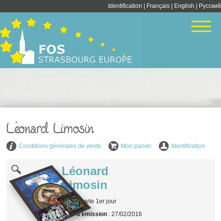
Identification
|
Français
|
English
| Pусский
Léonard Limosin
Conditions générales de vente
Mon panier
Identification
Léonard
Limosin
Type
: Carte 1er jour
Date d'émission
: 27/02/2016