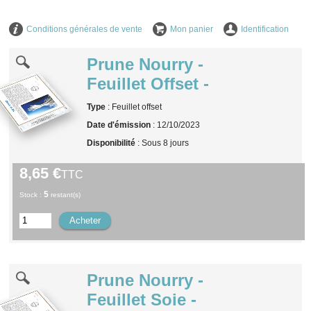
Conditions générales de vente
Mon panier
Identification
Prune Nourry -
Feuillet Offset -
Type
: Feuillet offset
Date d'émission
: 12/10/2023
Disponibilité
: Sous 8 jours
8,65 €
TTC
5
Stock :
restant(s)
Prune Nourry -
Feuillet Soie -